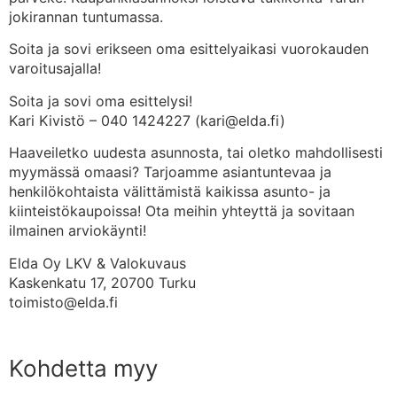
jokirannan tuntumassa.
Soita ja sovi erikseen oma esittelyaikasi vuorokauden
varoitusajalla!
Soita ja sovi oma esittelysi!
Kari Kivistö – 040 1424227 (kari@elda.fi)
Haaveiletko uudesta asunnosta, tai oletko mahdollisesti
myymässä omaasi? Tarjoamme asiantuntevaa ja
henkilökohtaista välittämistä kaikissa asunto- ja
kiinteistökaupoissa! Ota meihin yhteyttä ja sovitaan
ilmainen arviokäynti!
Elda Oy LKV & Valokuvaus
Kaskenkatu 17, 20700 Turku
toimisto@elda.fi
Kohdetta myy