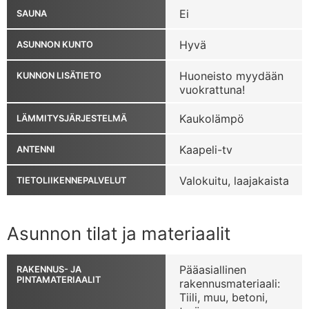
Ei
SAUNA
Hyvä
ASUNNON KUNTO
Huoneisto myydään
KUNNON LISÄTIETO
vuokrattuna!
Kaukolämpö
LÄMMITYSJÄRJESTELMÄ
Kaapeli-tv
ANTENNI
Valokuitu, laajakaista
TIETOLIIKENNEPALVELUT
Asunnon tilat ja materiaalit
Pääasiallinen
RAKENNUS- JA
PINTAMATERIAALIT
rakennusmateriaali:
Tiili, muu, betoni,