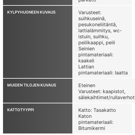
Varusteet:
KYLPYHUONEEN KUVAUS
suihkuseinä,
pesukoneliitäntä,
lattialämmitys, wc-
istuin, suihku,
peilikaappi, peili
Seinien
pintamateriaali:
kaakeli
Lattian
pintamateriaali: laatta
Eteinen
MUIDEN TILOJEN KUVAUS
Varusteet: kaapistot,
sälekaihtimet/rullaverhot
Katto: Tasakatto
KATTOTYYPPI
Katon
pintamateriaali:
Bitumikermi