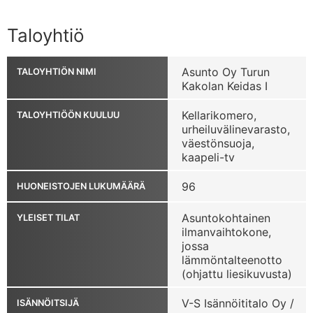
Taloyhtiö
Asunto Oy Turun
TALOYHTIÖN NIMI
Kakolan Keidas I
Kellarikomero,
TALOYHTIÖÖN KUULUU
urheiluvälinevarasto,
väestönsuoja,
kaapeli-tv
96
HUONEISTOJEN LUKUMÄÄRÄ
Asuntokohtainen
YLEISET TILAT
ilmanvaihtokone,
jossa
lämmöntalteenotto
(ohjattu liesikuvusta)
V-S Isännöititalo Oy /
ISÄNNÖITSIJÄ