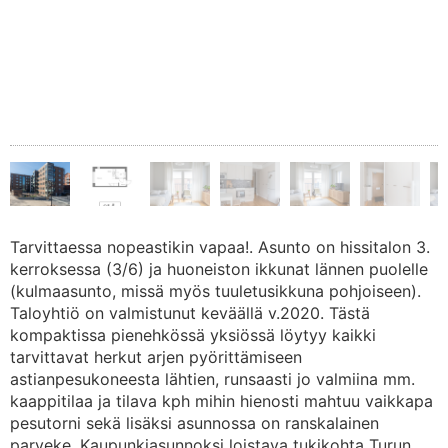
Tarvittaessa nopeastikin vapaa!. Asunto on hissitalon 3.
kerroksessa (3/6) ja huoneiston ikkunat lännen puolelle
(kulmaasunto, missä myös tuuletusikkuna pohjoiseen).
Taloyhtiö on valmistunut keväällä v.2020. Tästä
kompaktissa pienehkössä yksiössä löytyy kaikki
tarvittavat herkut arjen pyörittämiseen
astianpesukoneesta lähtien, runsaasti jo valmiina mm.
kaappitilaa ja tilava kph mihin hienosti mahtuu vaikkapa
pesutorni sekä lisäksi asunnossa on ranskalainen
parveke. Kaupunkiasunnoksi loistava tukikohta Turun