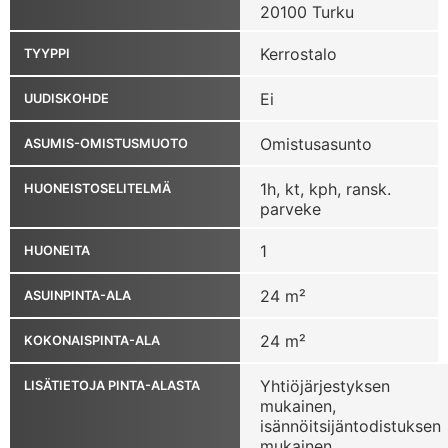
20100 Turku
Kerrostalo
TYYPPI
Ei
UUDISKOHDE
Omistusasunto
ASUMIS-OMISTUSMUOTO
1h, kt, kph, ransk.
HUONEISTOSELITELMÄ
parveke
1
HUONEITA
24 m²
ASUINPINTA-ALA
24 m²
KOKONAISPINTA-ALA
Yhtiöjärjestyksen
LISÄTIETOJA PINTA-ALASTA
mukainen,
isännöitsijäntodistuksen
mukainen