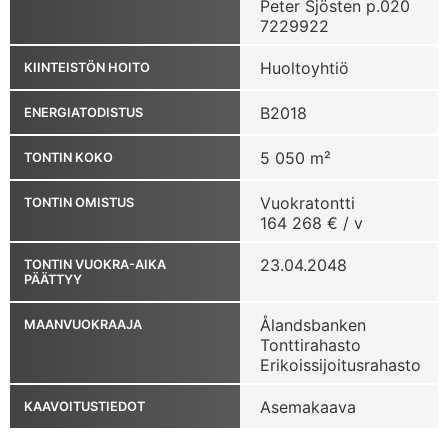
Peter Sjösten p.020
7229922
Huoltoyhtiö
KIINTEISTÖN HOITO
B2018
ENERGIATODISTUS
5 050 m²
TONTIN KOKO
Vuokratontti
TONTIN OMISTUS
164 268 € / v
23.04.2048
TONTIN VUOKRA-AIKA
PÄÄTTYY
Ålandsbanken
MAANVUOKRAAJA
Tonttirahasto
Erikoissijoitusrahasto
Asemakaava
KAAVOITUSTIEDOT