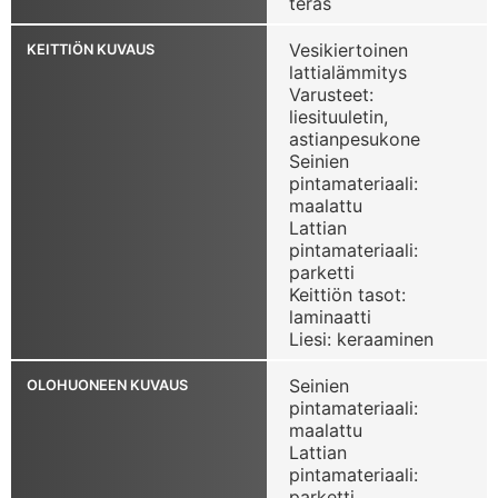
teräs
Vesikiertoinen
KEITTIÖN KUVAUS
lattialämmitys
Varusteet:
liesituuletin,
astianpesukone
Seinien
pintamateriaali:
maalattu
Lattian
pintamateriaali:
parketti
Keittiön tasot:
laminaatti
Liesi: keraaminen
Seinien
OLOHUONEEN KUVAUS
pintamateriaali:
maalattu
Lattian
pintamateriaali:
parketti