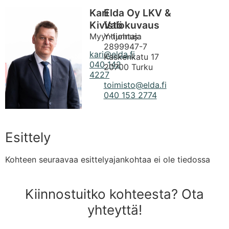
Kari
Elda Oy LKV &
Kivistö
Valokuvaus
Myyntijohtaja
Y-tunnus:
2899947-7
kari@elda.fi
Kaskenkatu 17
040 142
20700 Turku
4227
toimisto@elda.fi
040 153 2774
Esittely
Kohteen seuraavaa esittelyajankohtaa ei ole tiedossa
Kiinnostuitko kohteesta? Ota
yhteyttä!