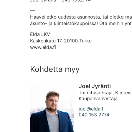
—
Haaveiletko uudesta asunnosta, tai oletko ma
asunto- ja kiinteistökaupoissa! Ota meihin yht
Elda LKV
Kaskenkatu 17, 20100 Turku
www.elda.fi
Kohdetta myy
Joel Jyränti
Toimitusjohtaja, Kiinteis
Kaupanvahvistaja
joel@elda.fi
040 153 2774