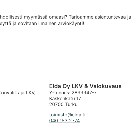
hdollisesti myymässä omaasi? Tarjoamme asiantuntevaa ja h
eyttä ja sovitaan ilmainen arviokäynti!
Elda Oy LKV & Valokuvaus
tönvälittäjä LKV,
Y-tunnus: 2899947-7
Kaskenkatu 17
20700 Turku
toimisto@elda.fi
040 153 2774