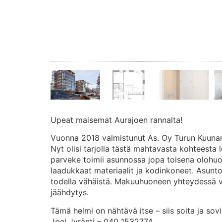
Upeat maisemat Aurajoen rannalta!
Vuonna 2018 valmistunut As. Oy Turun Kuunarin
Nyt olisi tarjolla tästä mahtavasta kohteesta l
parveke toimii asunnossa jopa toisena olohuon
laadukkaat materiaalit ja kodinkoneet. Asunto
todella vähäistä. Makuuhuoneen yhteydessä v
jäähdytys.
Tämä helmi on nähtävä itse – siis soita ja sovi
Joel Jyränti – 040 1532774