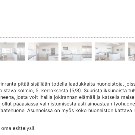
ranta pitää sisällään todella laadukkaita huoneistoja, joiss
oistava kolmio, 5. kerroksesta (5/8). Suurista ikkunoista tulv
eena, josta voit ihailla jokirannan elämää ja katsella mais
 ollut pääasiassa valmistumisesta asti ainoastaan työhuone/
aatehuone. Asunnoissa on myös koko huoneiston kattava la
 oma esittelysi!