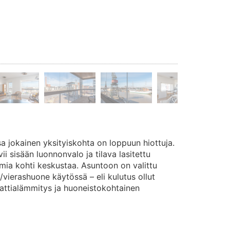
a jokainen yksityiskohta on loppuun hiottuja.
ii sisään luonnonvalo ja tilava lasitettu
emia kohti keskustaa. Asuntoon on valittu
vierashuone käytössä – eli kulutus ollut
ttialämmitys ja huoneistokohtainen