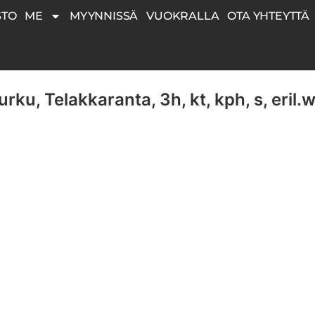
STO
ME
MYYNNISSÄ
VUOKRALLA
OTA YHTEYTTÄ
rku, Telakkaranta, 3h, kt, kph, s, eril.