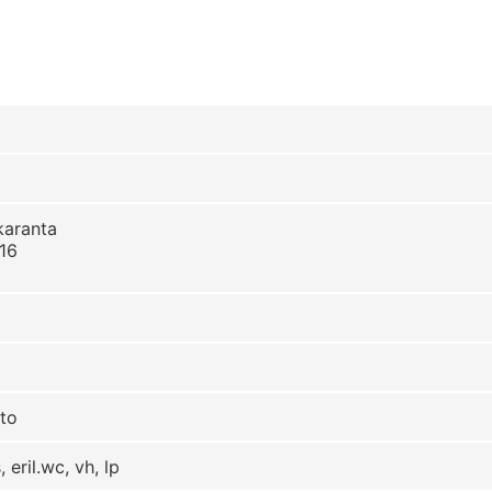
karanta
16
to
, eril.wc, vh, lp