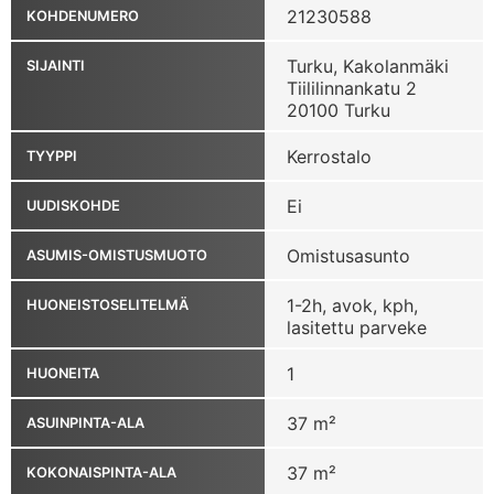
21230588
KOHDENUMERO
Turku, Kakolanmäki
SIJAINTI
Tiililinnankatu 2
20100 Turku
Kerrostalo
TYYPPI
Ei
UUDISKOHDE
Omistusasunto
ASUMIS-OMISTUSMUOTO
1-2h, avok, kph,
HUONEISTOSELITELMÄ
lasitettu parveke
1
HUONEITA
37 m²
ASUINPINTA-ALA
37 m²
KOKONAISPINTA-ALA