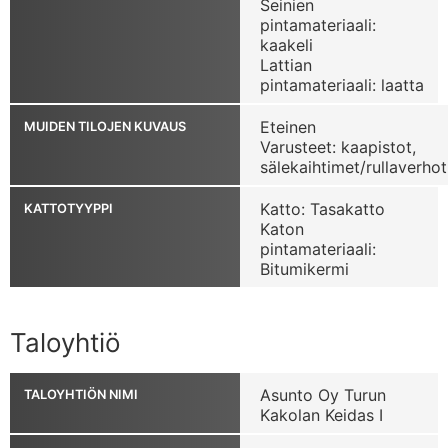
Seinien
pintamateriaali:
kaakeli
Lattian
pintamateriaali: laatta
Eteinen
MUIDEN TILOJEN KUVAUS
Varusteet: kaapistot,
sälekaihtimet/rullaverhot
Katto: Tasakatto
KATTOTYYPPI
Katon
pintamateriaali:
Bitumikermi
Taloyhtiö
Asunto Oy Turun
TALOYHTIÖN NIMI
Kakolan Keidas I