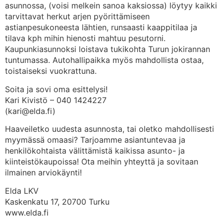
asunnossa, (voisi melkein sanoa kaksiossa) löytyy kaikki
tarvittavat herkut arjen pyörittämiseen
astianpesukoneesta lähtien, runsaasti kaappitilaa ja
tilava kph mihin hienosti mahtuu pesutorni.
Kaupunkiasunnoksi loistava tukikohta Turun jokirannan
tuntumassa. Autohallipaikka myös mahdollista ostaa,
toistaiseksi vuokrattuna.
Soita ja sovi oma esittelysi!
Kari Kivistö – 040 1424227
(kari@elda.fi)
Haaveiletko uudesta asunnosta, tai oletko mahdollisesti
myymässä omaasi? Tarjoamme asiantuntevaa ja
henkilökohtaista välittämistä kaikissa asunto- ja
kiinteistökaupoissa! Ota meihin yhteyttä ja sovitaan
ilmainen arviokäynti!
Elda LKV
Kaskenkatu 17, 20700 Turku
www.elda.fi