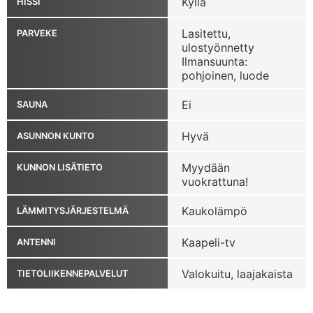
Kyllä
HISSI
Lasitettu,
PARVEKE
ulostyönnetty
Ilmansuunta:
pohjoinen, luode
Ei
SAUNA
Hyvä
ASUNNON KUNTO
Myydään
KUNNON LISÄTIETO
vuokrattuna!
Kaukolämpö
LÄMMITYSJÄRJESTELMÄ
Kaapeli-tv
ANTENNI
Valokuitu, laajakaista
TIETOLIIKENNEPALVELUT