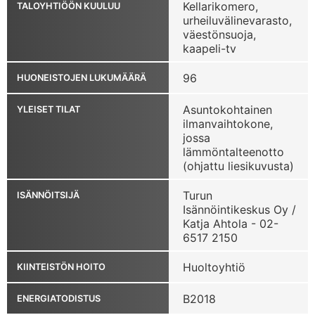
Kellarikomero,
TALOYHTIÖÖN KUULUU
urheiluvälinevarasto,
väestönsuoja,
kaapeli-tv
96
HUONEISTOJEN LUKUMÄÄRÄ
Asuntokohtainen
YLEISET TILAT
ilmanvaihtokone,
jossa
lämmöntalteenotto
(ohjattu liesikuvusta)
Turun
ISÄNNÖITSIJÄ
Isännöintikeskus Oy /
Katja Ahtola - 02-
6517 2150
Huoltoyhtiö
KIINTEISTÖN HOITO
B2018
ENERGIATODISTUS