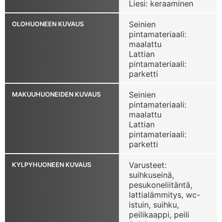
Liesi: keraaminen
Seinien
OLOHUONEEN KUVAUS
pintamateriaali:
maalattu
Lattian
pintamateriaali:
parketti
Seinien
MAKUUHUONEIDEN KUVAUS
pintamateriaali:
maalattu
Lattian
pintamateriaali:
parketti
Varusteet:
KYLPYHUONEEN KUVAUS
suihkuseinä,
pesukoneliitäntä,
lattialämmitys, wc-
istuin, suihku,
peilikaappi, peili