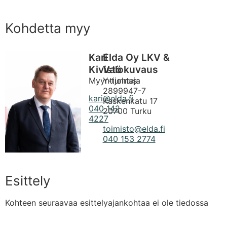
Kohdetta myy
Kari
Elda Oy LKV &
Kivistö
Valokuvaus
Myyntijohtaja
Y-tunnus:
2899947-7
kari@elda.fi
Kaskenkatu 17
040 142
20700 Turku
4227
toimisto@elda.fi
040 153 2774
Esittely
Kohteen seuraavaa esittelyajankohtaa ei ole tiedossa