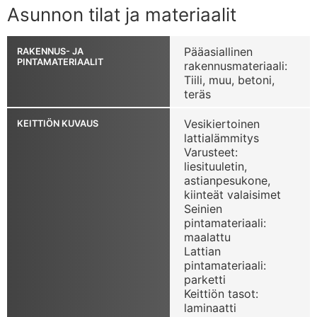
Asunnon tilat ja materiaalit
Pääasiallinen
RAKENNUS- JA
PINTAMATERIAALIT
rakennusmateriaali:
Tiili, muu, betoni,
teräs
Vesikiertoinen
KEITTIÖN KUVAUS
lattialämmitys
Varusteet:
liesituuletin,
astianpesukone,
kiinteät valaisimet
Seinien
pintamateriaali:
maalattu
Lattian
pintamateriaali:
parketti
Keittiön tasot:
laminaatti