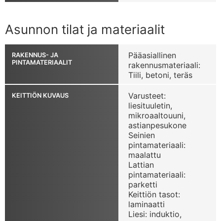
Asunnon tilat ja materiaalit
Pääasiallinen
RAKENNUS- JA
PINTAMATERIAALIT
rakennusmateriaali:
Tiili, betoni, teräs
Varusteet:
KEITTIÖN KUVAUS
liesituuletin,
mikroaaltouuni,
astianpesukone
Seinien
pintamateriaali:
maalattu
Lattian
pintamateriaali:
parketti
Keittiön tasot:
laminaatti
Liesi: induktio,