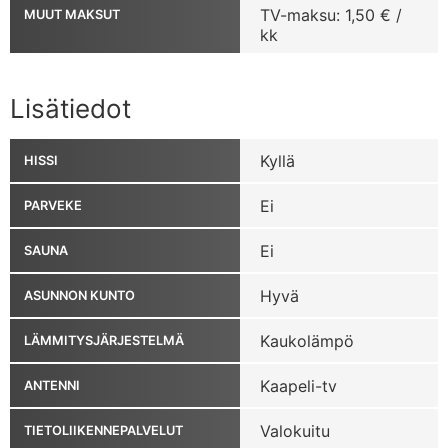
TV-maksu: 1,50 € /
MUUT MAKSUT
kk
Lisätiedot
Kyllä
HISSI
Ei
PARVEKE
Ei
SAUNA
Hyvä
ASUNNON KUNTO
Kaukolämpö
LÄMMITYSJÄRJESTELMÄ
Kaapeli-tv
ANTENNI
Valokuitu
TIETOLIIKENNEPALVELUT