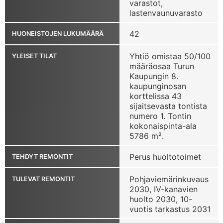
varastot,
lastenvaunuvarasto
42
HUONEISTOJEN LUKUMÄÄRÄ
Yhtiö omistaa 50/100
YLEISET TILAT
määräosaa Turun
Kaupungin 8.
kaupunginosan
korttelissa 43
sijaitsevasta tontista
numero 1. Tontin
kokonaispinta-ala
5786 m².
Perus huoltotoimet
TEHDYT REMONTIT
Pohjaviemärinkuvaus
TULEVAT REMONTIT
2030, IV-kanavien
huolto 2030, 10-
vuotis tarkastus 2031