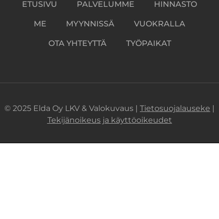
ETUSIVU
PALVELUMME
HINNASTO
ME
MYYNNISSÄ
VUOKRALLA
OTA YHTEYTTÄ
TYÖPAIKAT
© 2025 Elda Oy LKV & Valokuvaus |
Tietosuojalauseke
|
Tekijänoikeus ja käyttöoikeudet