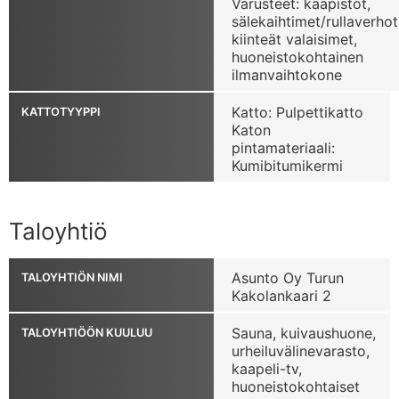
Varusteet: kaapistot,
sälekaihtimet/rullaverhot
kiinteät valaisimet,
huoneistokohtainen
ilmanvaihtokone
Katto: Pulpettikatto
KATTOTYYPPI
Katon
pintamateriaali:
Kumibitumikermi
Taloyhtiö
Asunto Oy Turun
TALOYHTIÖN NIMI
Kakolankaari 2
Sauna, kuivaushuone,
TALOYHTIÖÖN KUULUU
urheiluvälinevarasto,
kaapeli-tv,
huoneistokohtaiset