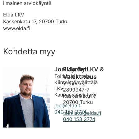
ilmainen arviokäynti!
Elda LKV
Kaskenkatu 17, 20700 Turku
www.elda.fi
Kohdetta myy
Joel Jyränti
Elda Oy LKV &
Toimitusjohtaja,
Valokuvaus
Kiinteistönvälittäjä
Y-tunnus:
LKV,
2899947-7
Kaupanvahvistaja
Kaskenkatu 17
20700 Turku
joel@elda.fi
040 153 2774
toimisto@elda.fi
040 153 2774