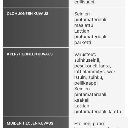
erillisuuni
Seinien
OLOHUONEEN KUVAUS
pintamateriaali:
maalattu
Lattian
pintamateriaali:
parketti
Varusteet:
KYLPYHUONEEN KUVAUS
suihkuseinä,
pesukoneliitäntä,
lattialämmitys, wc-
istuin, suihku,
peilikaappi
Seinien
pintamateriaali:
kaakeli
Lattian
pintamateriaali: laatta
Eteinen, patio
MUIDEN TILOJEN KUVAUS