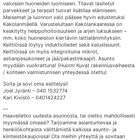
valoisien huoneiden luomiseen. Tilavat lasitetut
parvekkeet ja terassit tuovat lisätilaa elämiseen.
Maisemat ja luonnon valo pääsee hyvin edustetuksi
Kakolanmäellä. Varustelultaan Kakolankaaressa on
keskitytty helppohoitoisuuteen ja arjen luksukseen –
mm. koko huoneiston kiertäviin lattialämmityksiin.
Keittiöissä löytyy induktioliedet sekä kalusteuunit.
Keittiöissä on myös integroituina mikrot,
astianpesukoneet ja jää/pakastinkaapit. Asunto
myydään vuokrattuna! (Huom! Kuvat rakennusvaiheesta
/ kohteen valmistumisen yhteydessä otettu)
Soita ja sovi oma esittelysi!
Joel Jyränti – 040 1532774
Kari Kivistö – 0401424227
—
Haaveiletko uudesta asunnosta, tai oletko mahdollisesti
myymässä omaasi? Tarjoamme asiantuntevaa ja
henkilökohtaista välittämistä kaikissa asunto- ja
kiinteistökaupoissa! Ota meihin yhteyttä ja sovitaan