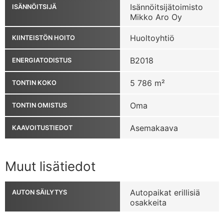
Isännöitsijätoimisto
ISÄNNÖITSIJÄ
Mikko Aro Oy
Huoltoyhtiö
KIINTEISTÖN HOITO
B2018
ENERGIATODISTUS
5 786 m²
TONTIN KOKO
Oma
TONTIN OMISTUS
Asemakaava
KAAVOITUSTIEDOT
Muut lisätiedot
Autopaikat erillisiä
AUTON SÄILYTYS
osakkeita