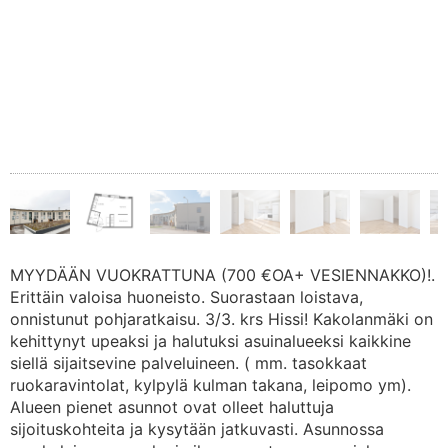
MYYDÄÄN VUOKRATTUNA (700 €OA+ VESIENNAKKO)!.
Erittäin valoisa huoneisto. Suorastaan loistava,
onnistunut pohjaratkaisu. 3/3. krs Hissi! Kakolanmäki on
kehittynyt upeaksi ja halutuksi asuinalueeksi kaikkine
siellä sijaitsevine palveluineen. ( mm. tasokkaat
ruokaravintolat, kylpylä kulman takana, leipomo ym).
Alueen pienet asunnot ovat olleet haluttuja
sijoituskohteita ja kysytään jatkuvasti. Asunnossa