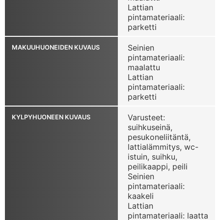
Lattian
pintamateriaali:
parketti
Seinien
MAKUUHUONEIDEN KUVAUS
pintamateriaali:
maalattu
Lattian
pintamateriaali:
parketti
Varusteet:
KYLPYHUONEEN KUVAUS
suihkuseinä,
pesukoneliitäntä,
lattialämmitys, wc-
istuin, suihku,
peilikaappi, peili
Seinien
pintamateriaali:
kaakeli
Lattian
pintamateriaali: laatta