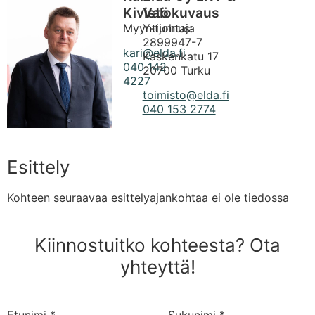
Kivistö
Valokuvaus
Myyntijohtaja
Y-tunnus:
2899947-7
kari@elda.fi
Kaskenkatu 17
040 142
20700 Turku
4227
toimisto@elda.fi
040 153 2774
Esittely
Kohteen seuraavaa esittelyajankohtaa ei ole tiedossa
Kiinnostuitko kohteesta? Ota
yhteyttä!