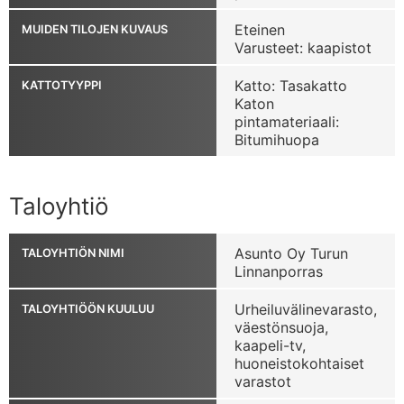
Eteinen
MUIDEN TILOJEN KUVAUS
Varusteet: kaapistot
Katto: Tasakatto
KATTOTYYPPI
Katon
pintamateriaali:
Bitumihuopa
Taloyhtiö
Asunto Oy Turun
TALOYHTIÖN NIMI
Linnanporras
Urheiluvälinevarasto,
TALOYHTIÖÖN KUULUU
väestönsuoja,
kaapeli-tv,
huoneistokohtaiset
varastot