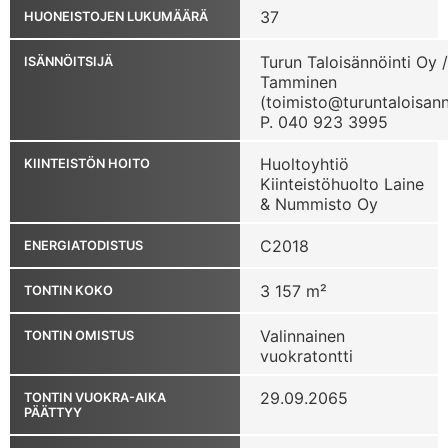
37
HUONEISTOJEN LUKUMÄÄRÄ
Turun Taloisännöinti Oy 
ISÄNNÖITSIJÄ
Tamminen
(toimisto@turuntaloisanno
P. 040 923 3995
Huoltoyhtiö
KIINTEISTÖN HOITO
Kiinteistöhuolto Laine
& Nummisto Oy
C2018
ENERGIATODISTUS
3 157 m²
TONTIN KOKO
Valinnainen
TONTIN OMISTUS
vuokratontti
29.09.2065
TONTIN VUOKRA-AIKA
PÄÄTTYY