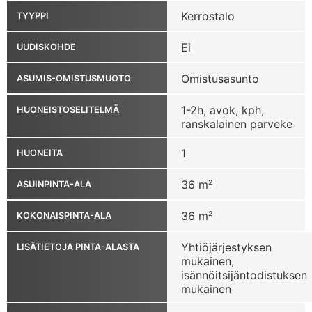
Kerrostalo
TYYPPI
Ei
UUDISKOHDE
Omistusasunto
ASUMIS-OMISTUSMUOTO
1-2h, avok, kph,
HUONEISTOSELITELMÄ
ranskalainen parveke
1
HUONEITA
36 m²
ASUINPINTA-ALA
36 m²
KOKONAISPINTA-ALA
Yhtiöjärjestyksen
LISÄTIETOJA PINTA-ALASTA
mukainen,
isännöitsijäntodistuksen
mukainen