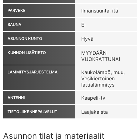
Ilmansuunta: itä
PARVEKE
Ei
SAUNA
Hyvä
ASUNNON KUNTO
MYYDÄÄN
KUNNON LISÄTIETO
VUOKRATTUNA!
Kaukolämpö, muu,
LÄMMITYSJÄRJESTELMÄ
Vesikiertoinen
lattialämmitys
Kaapeli-tv
ANTENNI
Laajakaista
TIETOLIIKENNEPALVELUT
Asunnon tilat ja materiaalit