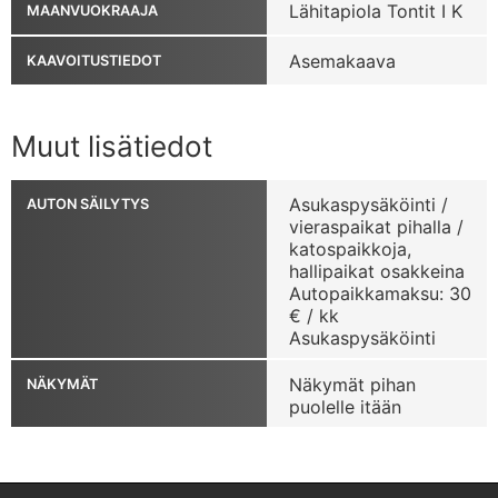
Lähitapiola Tontit I K
MAANVUOKRAAJA
Asemakaava
KAAVOITUSTIEDOT
Muut lisätiedot
Asukaspysäköinti /
AUTON SÄILYTYS
vieraspaikat pihalla /
katospaikkoja,
hallipaikat osakkeina
Autopaikkamaksu: 30
€ / kk
Asukaspysäköinti
Näkymät pihan
NÄKYMÄT
puolelle itään