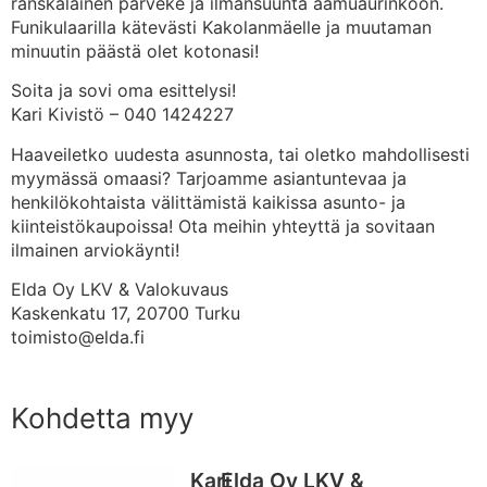
ranskalainen parveke ja ilmansuunta aamuaurinkoon.
Funikulaarilla kätevästi Kakolanmäelle ja muutaman
minuutin päästä olet kotonasi!
Soita ja sovi oma esittelysi!
Kari Kivistö – 040 1424227
Haaveiletko uudesta asunnosta, tai oletko mahdollisesti
myymässä omaasi? Tarjoamme asiantuntevaa ja
henkilökohtaista välittämistä kaikissa asunto- ja
kiinteistökaupoissa! Ota meihin yhteyttä ja sovitaan
ilmainen arviokäynti!
Elda Oy LKV & Valokuvaus
Kaskenkatu 17, 20700 Turku
toimisto@elda.fi
Kohdetta myy
Kari
Elda Oy LKV &