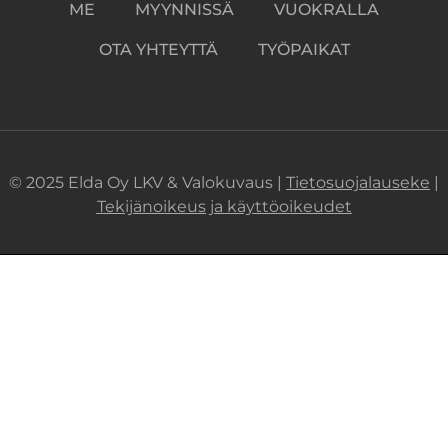
ME
MYYNNISSÄ
VUOKRALLA
OTA YHTEYTTÄ
TYÖPAIKAT
© 2025 Elda Oy LKV & Valokuvaus |
Tietosuojalauseke
|
Tekijänoikeus ja käyttöoikeudet