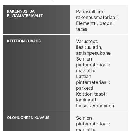
Pääasiallinen
RAKENNUS- JA
PINTAMATERIAALIT
rakennusmateriaali:
Elementti, betoni,
teräs
Varusteet:
KEITTIÖN KUVAUS
liesituuletin,
astianpesukone
Seinien
pintamateriaali:
maalattu
Lattian
pintamateriaali:
parketti
Keittiön tasot:
laminaatti
Liesi: keraaminen
Seinien
OLOHUONEEN KUVAUS
pintamateriaali:
maalattu